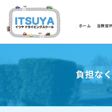
ホーム
当教習
負担な