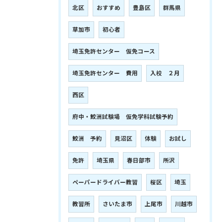
北区
おすすめ
豊島区
群馬県
草加市
初心者
埼玉免許センター 仮免コース
埼玉免許センター 費用
入校 ２月
西区
府中・鮫洲試験場 仮免学科試験予約
鮫洲 予約
見沼区
体験
お試し
免許
埼玉県
春日部市
所沢
ペーパードライバー教習
桜区
埼玉
教習所
さいたま市
上尾市
川越市