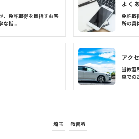
よく
が、免許取得を目指すお客
免許取
寧な指…
所の具
アク
当教習
車での
埼玉
教習所