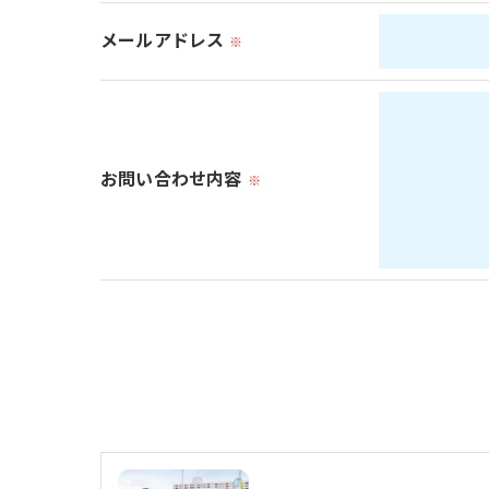
必要な情報を頂けない場合は、それに対応し
メールアドレス
※
＜個人情報の開示･訂正・削除･利用停止の手
当社では、お客様の個人情報の開示･訂正･削
ご本人である事を確認のうえ、対応させて頂き
お問い合わせ内容
個人情報の開示･訂正･削除・利用停止の具体
※