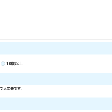
定められた場合を除き、
いたしません。
て、個人情報を外部に委託する場合があります。
18歳以上
の措置をとり、適切な監督を行います。
で大丈夫です。
、適切に安全管理対策を実施します。
＞