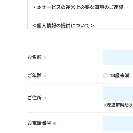
・本サービスの運営上必要な事項のご連絡
＜個人情報の提供について＞
当社ではお客様の同意を得た場合または法令に
取得した個人情報を第三者に提供することは
お名前
※
＜個人情報の委託について＞
当社では、利用目的の達成に必要な範囲におい
ご年齢
18歳未満
※
これらの委託先に対しては個人情報保護契約等
ご住所
※
＜個人情報の安全管理＞
※都道府県だけ
当社では、個人情報の漏洩等がなされないよう
お電話番号
※
＜個人情報を与えなかった場合に生じる結果