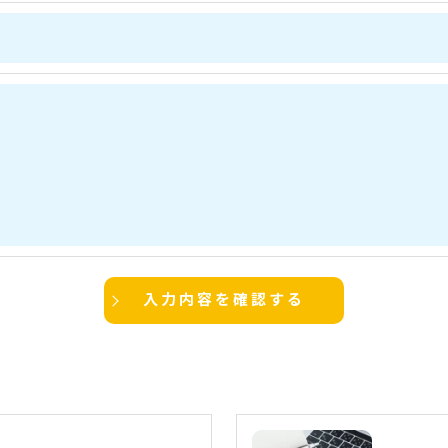
た当社のサービスをご提供できない場合がございますので予め
続について＞
除・利用停止の手続を定めさせて頂いております。
ます。
的手続きにつきましては、お電話でお問合せ下さい。