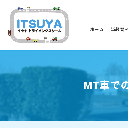
ホーム
当教習
MT車で