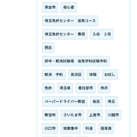
草加市
初心者
埼玉免許センター 仮免コース
埼玉免許センター 費用
入校 ２月
西区
府中・鮫洲試験場 仮免学科試験予約
鮫洲 予約
見沼区
体験
お試し
免許
埼玉県
春日部市
所沢
ペーパードライバー教習
桜区
埼玉
教習所
さいたま市
上尾市
川越市
川口市
短期集中
料金
指導員