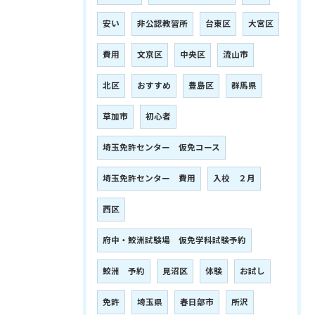
安い
非公認教習所
台東区
大宮区
費用
文京区
中央区
流山市
北区
おすすめ
豊島区
群馬県
草加市
初心者
埼玉免許センター 仮免コース
埼玉免許センター 費用
入校 ２月
西区
府中・鮫洲試験場 仮免学科試験予約
鮫洲 予約
見沼区
体験
お試し
免許
埼玉県
春日部市
所沢