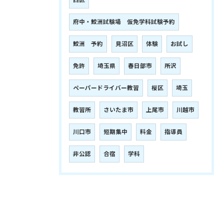
西区
府中・鮫洲試験場 仮免学科試験予約
鮫洲 予約
見沼区
体験
お試し
免許
埼玉県
春日部市
所沢
ペーパードライバー教習
桜区
埼玉
教習所
さいたま市
上尾市
川越市
川口市
短期集中
料金
指導員
非公認
合宿
学科