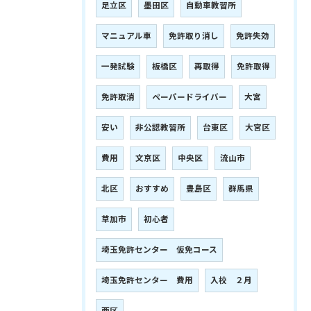
足立区
墨田区
自動車教習所
マニュアル車
免許取り消し
免許失効
一発試験
板橋区
再取得
免許取得
免許取消
ペーパードライバー
大宮
安い
非公認教習所
台東区
大宮区
費用
文京区
中央区
流山市
北区
おすすめ
豊島区
群馬県
草加市
初心者
埼玉免許センター 仮免コース
埼玉免許センター 費用
入校 ２月