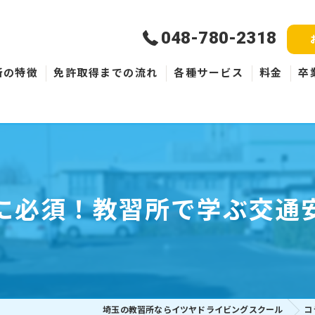
048-780-2318
所の特徴
免許取得までの流れ
各種サービス
料金
卒
新規取得
免許失効・取消
ペーパードライバー
に必須！教習所で学ぶ交通
埼玉の教習所ならイツヤドライビングスクール
コ