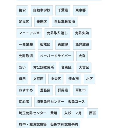
格安
自動車学校
千葉県
東京都
足立区
墨田区
自動車教習所
マニュアル車
免許取り消し
免許失効
一発試験
板橋区
再取得
免許取得
免許取消
ペーパードライバー
大宮
安い
非公認教習所
台東区
大宮区
費用
文京区
中央区
流山市
北区
おすすめ
豊島区
群馬県
草加市
初心者
埼玉免許センター 仮免コース
埼玉免許センター 費用
入校 ２月
西区
府中・鮫洲試験場 仮免学科試験予約