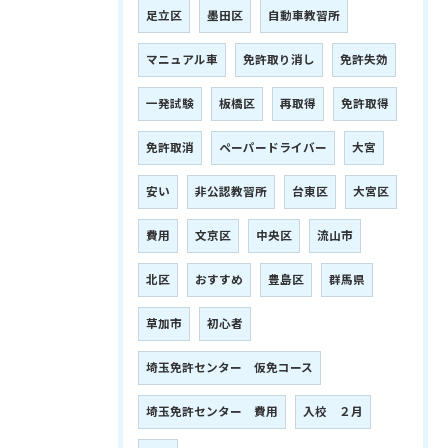
足立区
墨田区
自動車教習所
マニュアル車
免許取り消し
免許失効
一発試験
板橋区
再取得
免許取得
免許取消
ペーパードライバー
大宮
安い
非公認教習所
台東区
大宮区
費用
文京区
中央区
流山市
北区
おすすめ
豊島区
群馬県
草加市
初心者
埼玉免許センター 仮免コース
埼玉免許センター 費用
入校 ２月