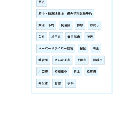
西区
府中・鮫洲試験場 仮免学科試験予約
鮫洲 予約
見沼区
体験
お試し
免許
埼玉県
春日部市
所沢
ペーパードライバー教習
桜区
埼玉
教習所
さいたま市
上尾市
川越市
川口市
短期集中
料金
指導員
非公認
合宿
学科