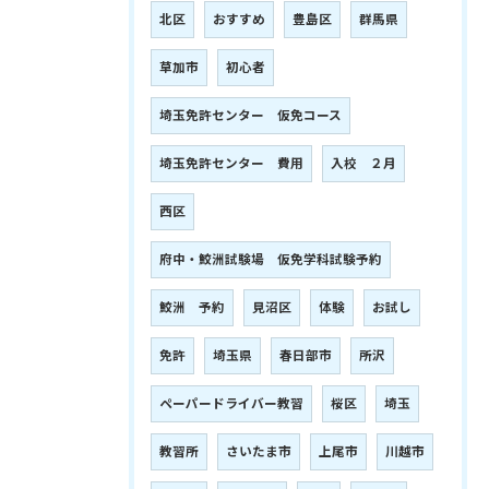
北区
おすすめ
豊島区
群馬県
草加市
初心者
埼玉免許センター 仮免コース
埼玉免許センター 費用
入校 ２月
西区
府中・鮫洲試験場 仮免学科試験予約
鮫洲 予約
見沼区
体験
お試し
免許
埼玉県
春日部市
所沢
ペーパードライバー教習
桜区
埼玉
教習所
さいたま市
上尾市
川越市