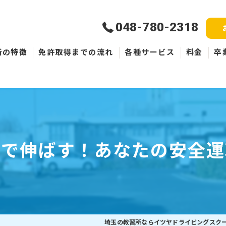
048-780-2318
所の特徴
免許取得までの流れ
各種サービス
料金
卒
新規取得
免許失効・取消
ペーパードライバー
習で伸ばす！あなたの安全運
埼玉の教習所ならイツヤドライビングスク