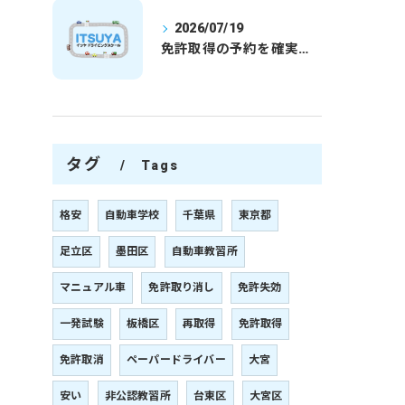
2026/07/19
免許取得の予約を確実に取るための最新ガイドと一発試験合格の実践法
タグ
Tags
格安
自動車学校
千葉県
東京都
足立区
墨田区
自動車教習所
マニュアル車
免許取り消し
免許失効
一発試験
板橋区
再取得
免許取得
免許取消
ペーパードライバー
大宮
安い
非公認教習所
台東区
大宮区