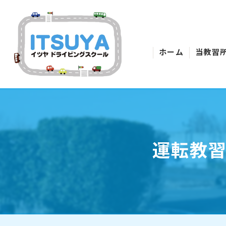
ホーム
当教習
運転教