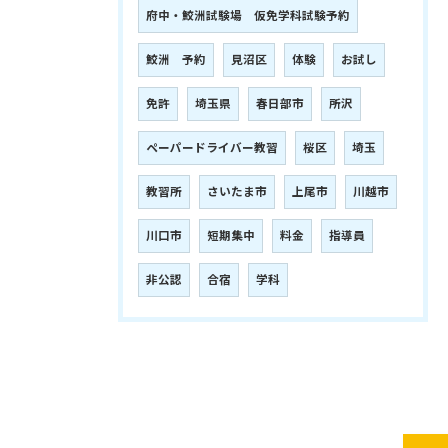
府中・鮫洲試験場 仮免学科試験予約
鮫洲 予約
見沼区
体験
お試し
免許
埼玉県
春日部市
所沢
ペーパードライバー教習
桜区
埼玉
教習所
さいたま市
上尾市
川越市
川口市
短期集中
料金
指導員
非公認
合宿
学科