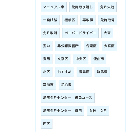
マニュアル車
免許取り消し
免許失効
一発試験
板橋区
再取得
免許取得
免許取消
ペーパードライバー
大宮
安い
非公認教習所
台東区
大宮区
費用
文京区
中央区
流山市
北区
おすすめ
豊島区
群馬県
草加市
初心者
埼玉免許センター 仮免コース
埼玉免許センター 費用
入校 ２月
西区