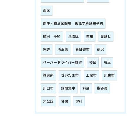
西区
府中・鮫洲試験場 仮免学科試験予約
鮫洲 予約
見沼区
体験
お試し
免許
埼玉県
春日部市
所沢
ペーパードライバー教習
桜区
埼玉
教習所
さいたま市
上尾市
川越市
川口市
短期集中
料金
指導員
非公認
合宿
学科