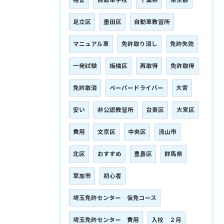
格安
自動車学校
千葉県
東京都
足立区
墨田区
自動車教習所
マニュアル車
免許取り消し
免許失効
一発試験
板橋区
再取得
免許取得
免許取消
ペーパードライバー
大宮
安い
非公認教習所
台東区
大宮区
費用
文京区
中央区
流山市
北区
おすすめ
豊島区
群馬県
草加市
初心者
埼玉免許センター 仮免コース
埼玉免許センター 費用
入校 ２月