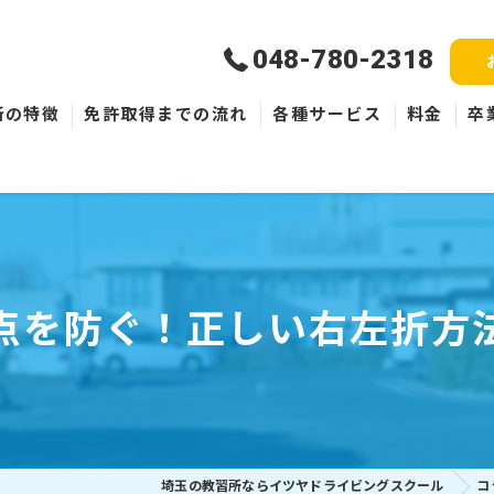
048-780-2318
所の特徴
免許取得までの流れ
各種サービス
料金
卒
新規取得
免許失効・取消
ペーパードライバー
点を防ぐ！正しい右左折方
埼玉の教習所ならイツヤドライビングスクール
コ