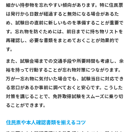
免許取得の試験当日持参物完全ガイド
細かい持参物を忘れやすい傾向があります。特に住民票
運転免許試験で必須の持ち物チェック
は発行から日数が経過すると無効になる場合があるた
め、試験日の直前に新しいものを準備することが重要で
免許取得の筆記具や写真は忘れずに準備
す。忘れ物を防ぐためには、前日までに持ち物リストを
当日慌てないための免許取得リスト作成法
再確認し、必要な書類をまとめておくことが効果的で
免許取得時の服装や眼鏡の注意ポイント
す。
自動車免許取得を成功へ導く準備術
また、試験会場までの交通手段や所要時間も考慮し、余
免許取得を成功させる事前準備の極意
裕を持って行動することが忘れ物対策につながります。
効率的に免許取得を進めるスケジュール管
万が一忘れ物に気付いた場合でも、試験当日に対応でき
理
る窓口があるか事前に調べておくと安心です。こうした
教習所・免許センターでの手順と注意点
対策を講じることで、免許取得試験をスムーズに乗り切
免許取得で費用を抑えるためのコツ
ることができます。
免許取得後役立つ自己管理法も押さえよう
住民票や本人確認書類を揃えるコツ