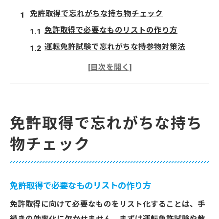
免許取得で忘れがちな持ち物チェック
免許取得で必要なものリストの作り方
運転免許試験で忘れがちな持参物対策法
住民票や本人確認書類を揃えるコツ
免許取得時に眼鏡・写真を忘れない工夫
教習所申し込みで必要なものチェック方法
スムーズな免許取得に向けた事前準備
免許取得で忘れがちな持ち
免許取得前に準備するべき書類一覧
物チェック
運転免許取得を効率化する事前の流れ
教習所入校手続きで失敗しない準備術
免許センターで必要なものを事前に確認
免許取得で必要なものリストの作り方
免許取得で住民票の期限を見落とさない方
免許取得に向けて必要なものをリスト化することは、手
法