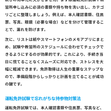
続きの効率化に欠かせません。まずは運転免許試験や教
教習所申し込み時の必要書類まとめ
習所申し込みに必須の書類や持ち物を洗い出し、カテゴ
免許取得の申し込みで必要な書類一覧
リごとに整理しましょう。例えば、本人確認書類、住民
教習所申し込みに必要なもの徹底ガイド
票、写真、眼鏡（必要な場合）などを分けて管理するこ
とで、漏れを防げます。
自動車学校入校手続き時の準備ポイント
免許取得時に確認したい本人確認書類
次に、リストは紙やスマートフォンのメモアプリにまと
教習所で忘れがちな必要なものチェック
め、試験や教習所のスケジュールに合わせてチェックで
きるようにするのが効果的です。これにより、手続き当
住民票の有効期限に要注意の理由
日に慌てることなくスムーズに対応でき、ストレスを大
免許取得で住民票の期限切れを防ぐ方法
幅に軽減できます。免許取得は人生の重要なステップな
運転免許試験で使える住民票の条件とは
ので、準備段階からしっかりと計画を立てることが成功
免許取得時に住民票を忘れた場合の対策
の鍵です。
住民票いらないケースとその注意点
免許取得で有効な住民票の取得タイミング
運転免許試験で忘れがちな持参物対策法
試験当日に困らない持参物リスト
運転免許試験では、本人確認書類や住民票、写真など、