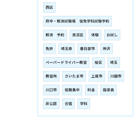
西区
府中・鮫洲試験場 仮免学科試験予約
鮫洲 予約
見沼区
体験
お試し
免許
埼玉県
春日部市
所沢
ペーパードライバー教習
桜区
埼玉
教習所
さいたま市
上尾市
川越市
川口市
短期集中
料金
指導員
非公認
合宿
学科