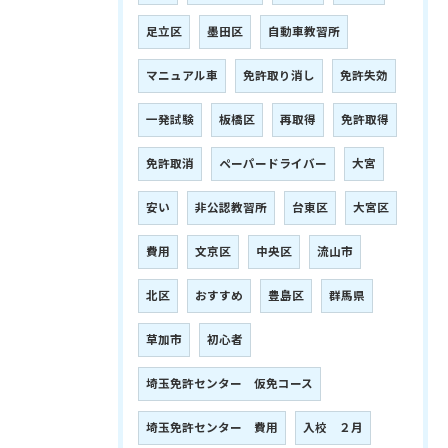
足立区
墨田区
自動車教習所
マニュアル車
免許取り消し
免許失効
一発試験
板橋区
再取得
免許取得
免許取消
ペーパードライバー
大宮
安い
非公認教習所
台東区
大宮区
費用
文京区
中央区
流山市
北区
おすすめ
豊島区
群馬県
草加市
初心者
埼玉免許センター 仮免コース
埼玉免許センター 費用
入校 ２月