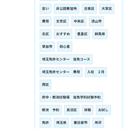
安い
非公認教習所
台東区
大宮区
費用
文京区
中央区
流山市
北区
おすすめ
豊島区
群馬県
草加市
初心者
埼玉免許センター 仮免コース
埼玉免許センター 費用
入校 ２月
西区
府中・鮫洲試験場 仮免学科試験予約
鮫洲 予約
見沼区
体験
お試し
免許
埼玉県
春日部市
所沢