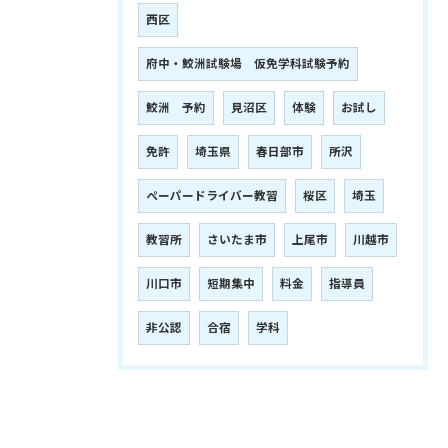
西区
府中・鮫洲試験場 仮免学科試験予約
鮫洲 予約
見沼区
体験
お試し
免許
埼玉県
春日部市
所沢
ペーパードライバー教習
桜区
埼玉
教習所
さいたま市
上尾市
川越市
川口市
短期集中
料金
指導員
非公認
合宿
学科