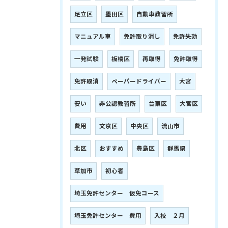
足立区
墨田区
自動車教習所
マニュアル車
免許取り消し
免許失効
一発試験
板橋区
再取得
免許取得
免許取消
ペーパードライバー
大宮
安い
非公認教習所
台東区
大宮区
費用
文京区
中央区
流山市
北区
おすすめ
豊島区
群馬県
草加市
初心者
埼玉免許センター 仮免コース
埼玉免許センター 費用
入校 ２月