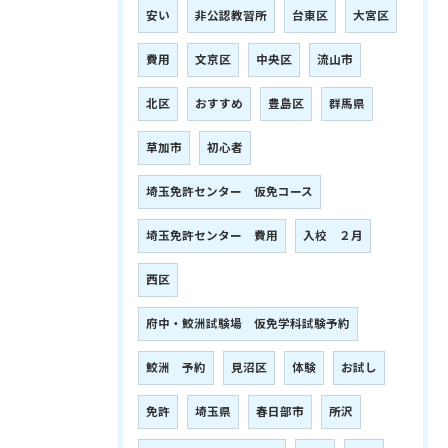
安い
非公認教習所
台東区
大宮区
費用
文京区
中央区
流山市
北区
おすすめ
豊島区
群馬県
草加市
初心者
埼玉免許センター 仮免コース
埼玉免許センター 費用
入校 ２月
西区
府中・鮫洲試験場 仮免学科試験予約
鮫洲 予約
見沼区
体験
お試し
免許
埼玉県
春日部市
所沢