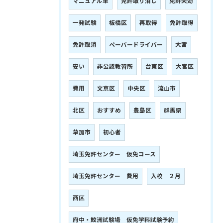
マニュアル車
免許取り消し
免許失効
一発試験
板橋区
再取得
免許取得
免許取消
ペーパードライバー
大宮
安い
非公認教習所
台東区
大宮区
費用
文京区
中央区
流山市
北区
おすすめ
豊島区
群馬県
草加市
初心者
埼玉免許センター 仮免コース
埼玉免許センター 費用
入校 ２月
西区
府中・鮫洲試験場 仮免学科試験予約