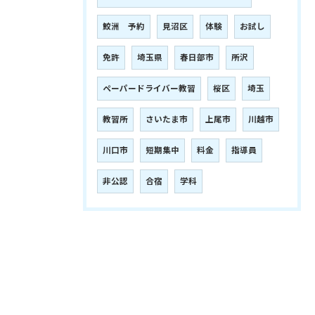
鮫洲 予約
見沼区
体験
お試し
免許
埼玉県
春日部市
所沢
ペーパードライバー教習
桜区
埼玉
教習所
さいたま市
上尾市
川越市
川口市
短期集中
料金
指導員
非公認
合宿
学科