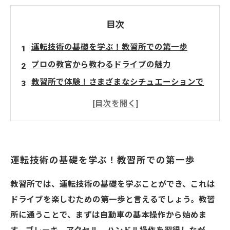
目次
運転技術の基礎を学ぶ！教習所での第一歩
プロの教官から教わるドライブの魅力
教習所で体験！さまざまなシチュエーションで
の運転練習
運転への不安を克服！安全運転の大切さを理解
する
新しい発見と感動が待つ！教習所でのドライブ
運転技術の基礎を学ぶ！教習所での第一歩
体験
運転ライフを豊かにするための教習所の活用法
教習所では、運転技術の基礎を学ぶことができ、これは
思い出に残るドライブ体験！教習所でスタート
ドライブを楽しむための第一歩と言えるでしょう。教習
しよう
所に通うことで、まずは自動車の基本操作から始めま