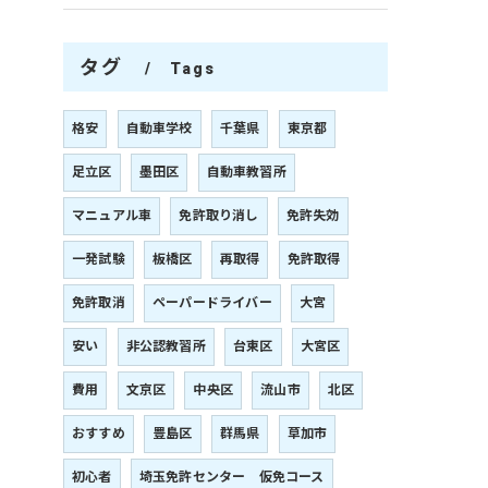
タグ
Tags
格安
自動車学校
千葉県
東京都
足立区
墨田区
自動車教習所
マニュアル車
免許取り消し
免許失効
一発試験
板橋区
再取得
免許取得
免許取消
ペーパードライバー
大宮
安い
非公認教習所
台東区
大宮区
費用
文京区
中央区
流山市
北区
おすすめ
豊島区
群馬県
草加市
初心者
埼玉免許センター 仮免コース