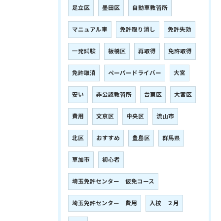
足立区
墨田区
自動車教習所
マニュアル車
免許取り消し
免許失効
一発試験
板橋区
再取得
免許取得
免許取消
ペーパードライバー
大宮
安い
非公認教習所
台東区
大宮区
費用
文京区
中央区
流山市
北区
おすすめ
豊島区
群馬県
草加市
初心者
埼玉免許センター 仮免コース
埼玉免許センター 費用
入校 ２月