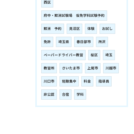
西区
府中・鮫洲試験場 仮免学科試験予約
鮫洲 予約
見沼区
体験
お試し
免許
埼玉県
春日部市
所沢
ペーパードライバー教習
桜区
埼玉
教習所
さいたま市
上尾市
川越市
川口市
短期集中
料金
指導員
非公認
合宿
学科