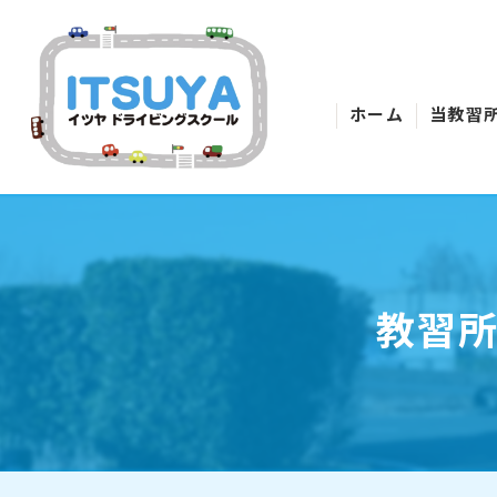
ホーム
当教習
教習