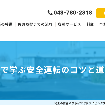
048-780-2318
所の特徴
免許取得までの流れ
各種サービス
料金
卒
新規取得
免許失効・取消
ペーパードライバー
所で学ぶ安全運転のコツと道
埼玉の教習所ならイツヤドライビング