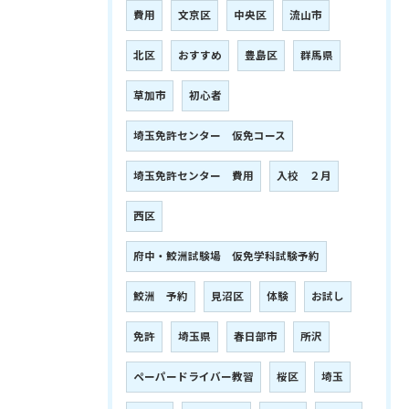
費用
文京区
中央区
流山市
北区
おすすめ
豊島区
群馬県
草加市
初心者
埼玉免許センター 仮免コース
埼玉免許センター 費用
入校 ２月
西区
府中・鮫洲試験場 仮免学科試験予約
鮫洲 予約
見沼区
体験
お試し
免許
埼玉県
春日部市
所沢
ペーパードライバー教習
桜区
埼玉