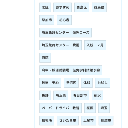
北区
おすすめ
豊島区
群馬県
草加市
初心者
埼玉免許センター 仮免コース
埼玉免許センター 費用
入校 ２月
西区
府中・鮫洲試験場 仮免学科試験予約
鮫洲 予約
見沼区
体験
お試し
免許
埼玉県
春日部市
所沢
ペーパードライバー教習
桜区
埼玉
教習所
さいたま市
上尾市
川越市