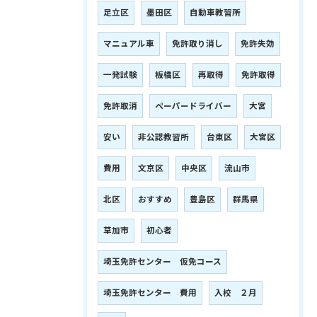
足立区
墨田区
自動車教習所
マニュアル車
免許取り消し
免許失効
一発試験
板橋区
再取得
免許取得
免許取消
ペーパードライバー
大宮
安い
非公認教習所
台東区
大宮区
費用
文京区
中央区
流山市
北区
おすすめ
豊島区
群馬県
草加市
初心者
埼玉免許センター 仮免コース
埼玉免許センター 費用
入校 ２月