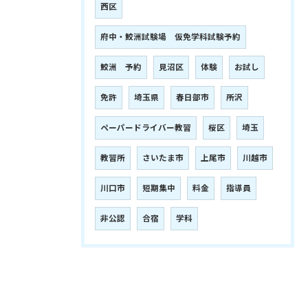
西区
府中・鮫洲試験場 仮免学科試験予約
鮫洲 予約
見沼区
体験
お試し
免許
埼玉県
春日部市
所沢
ペーパードライバー教習
桜区
埼玉
教習所
さいたま市
上尾市
川越市
川口市
短期集中
料金
指導員
非公認
合宿
学科