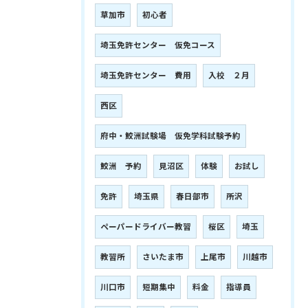
草加市
初心者
埼玉免許センター 仮免コース
埼玉免許センター 費用
入校 ２月
西区
府中・鮫洲試験場 仮免学科試験予約
鮫洲 予約
見沼区
体験
お試し
免許
埼玉県
春日部市
所沢
ペーパードライバー教習
桜区
埼玉
教習所
さいたま市
上尾市
川越市
川口市
短期集中
料金
指導員