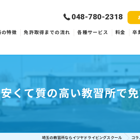
048-780-2318
所の特徴
免許取得までの流れ
各種サービス
料金
卒
新規取得
免許失効・取消
ペーパードライバー
！安くて質の高い教習所で免
埼玉の教習所ならイツヤドライビングスクール
コラ