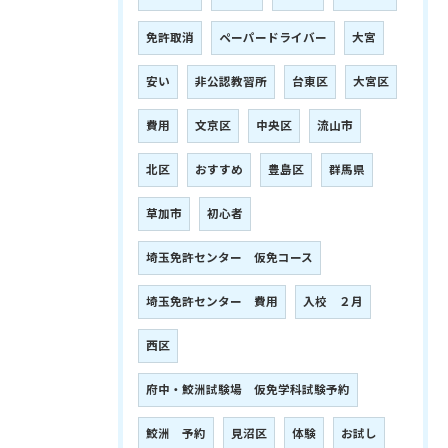
免許取消
ペーパードライバー
大宮
安い
非公認教習所
台東区
大宮区
費用
文京区
中央区
流山市
北区
おすすめ
豊島区
群馬県
草加市
初心者
埼玉免許センター 仮免コース
埼玉免許センター 費用
入校 ２月
西区
府中・鮫洲試験場 仮免学科試験予約
鮫洲 予約
見沼区
体験
お試し