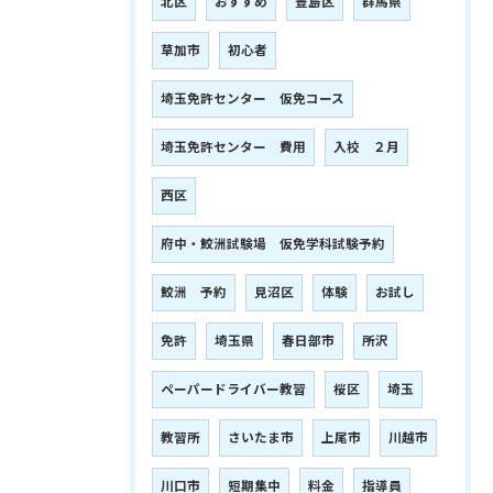
北区
おすすめ
豊島区
群馬県
草加市
初心者
埼玉免許センター 仮免コース
埼玉免許センター 費用
入校 ２月
西区
府中・鮫洲試験場 仮免学科試験予約
鮫洲 予約
見沼区
体験
お試し
免許
埼玉県
春日部市
所沢
ペーパードライバー教習
桜区
埼玉
教習所
さいたま市
上尾市
川越市
川口市
短期集中
料金
指導員