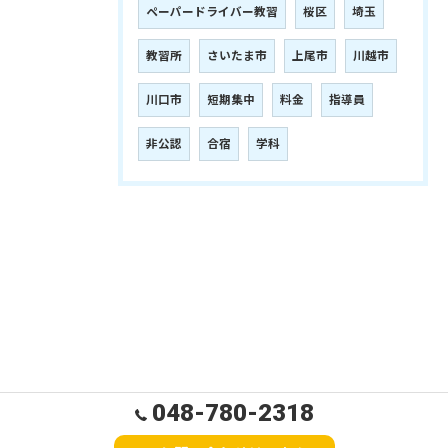
ペーパードライバー教習
桜区
埼玉
教習所
さいたま市
上尾市
川越市
川口市
短期集中
料金
指導員
非公認
合宿
学科
048-780-2318