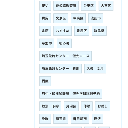
安い
非公認教習所
台東区
大宮区
費用
文京区
中央区
流山市
北区
おすすめ
豊島区
群馬県
草加市
初心者
埼玉免許センター 仮免コース
埼玉免許センター 費用
入校 ２月
西区
府中・鮫洲試験場 仮免学科試験予約
鮫洲 予約
見沼区
体験
お試し
免許
埼玉県
春日部市
所沢