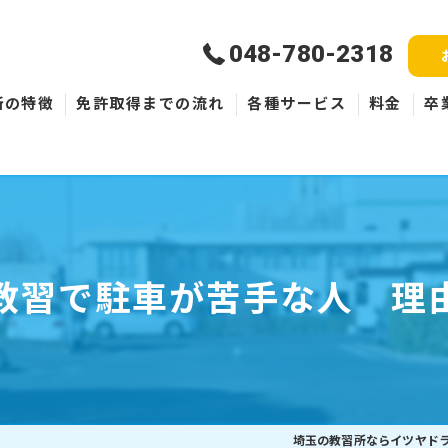
048-780-2318
所の特徴
免許取得までの流れ
各種サービス
料金
卒
新規取得
免許失効・取消
ペーパードライバー
教習で駐車が苦手な人 理
埼玉の教習所ならイツヤド