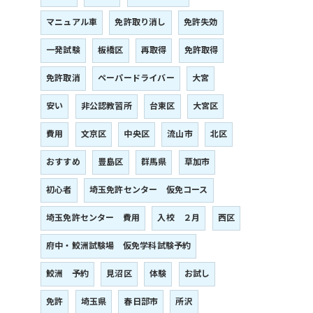
マニュアル車
免許取り消し
免許失効
一発試験
板橋区
再取得
免許取得
免許取消
ペーパードライバー
大宮
安い
非公認教習所
台東区
大宮区
費用
文京区
中央区
流山市
北区
おすすめ
豊島区
群馬県
草加市
初心者
埼玉免許センター 仮免コース
埼玉免許センター 費用
入校 ２月
西区
府中・鮫洲試験場 仮免学科試験予約
鮫洲 予約
見沼区
体験
お試し
免許
埼玉県
春日部市
所沢