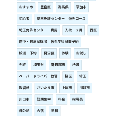
おすすめ
豊島区
群馬県
草加市
初心者
埼玉免許センター 仮免コース
埼玉免許センター 費用
入校 ２月
西区
府中・鮫洲試験場 仮免学科試験予約
鮫洲 予約
見沼区
体験
お試し
免許
埼玉県
春日部市
所沢
ペーパードライバー教習
桜区
埼玉
教習所
さいたま市
上尾市
川越市
川口市
短期集中
料金
指導員
非公認
合宿
学科