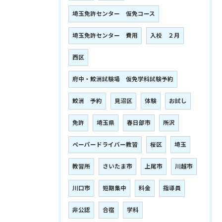
埼玉免許センター 仮免コース
埼玉免許センター 費用
入校 ２月
西区
府中・鮫洲試験場 仮免学科試験予約
鮫洲 予約
見沼区
体験
お試し
免許
埼玉県
春日部市
所沢
ペーパードライバー教習
桜区
埼玉
教習所
さいたま市
上尾市
川越市
川口市
短期集中
料金
指導員
非公認
合宿
学科