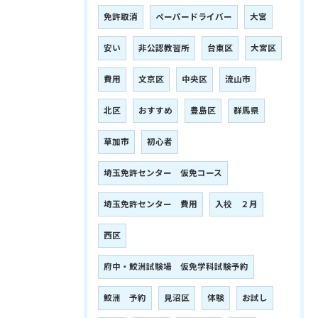
免許取消
ペーパードライバー
大宮
安い
非公認教習所
台東区
大宮区
費用
文京区
中央区
流山市
北区
おすすめ
豊島区
群馬県
草加市
初心者
埼玉免許センター 仮免コース
埼玉免許センター 費用
入校 ２月
西区
府中・鮫洲試験場 仮免学科試験予約
鮫洲 予約
見沼区
体験
お試し