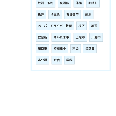
鮫洲 予約
見沼区
体験
お試し
免許
埼玉県
春日部市
所沢
ペーパードライバー教習
桜区
埼玉
教習所
さいたま市
上尾市
川越市
川口市
短期集中
料金
指導員
非公認
合宿
学科