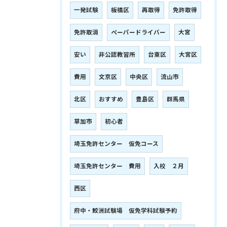
一発試験
板橋区
再取得
免許取得
免許取消
ペーパードライバー
大宮
安い
非公認教習所
台東区
大宮区
費用
文京区
中央区
流山市
北区
おすすめ
豊島区
群馬県
草加市
初心者
埼玉免許センター 仮免コース
埼玉免許センター 費用
入校 ２月
西区
府中・鮫洲試験場 仮免学科試験予約