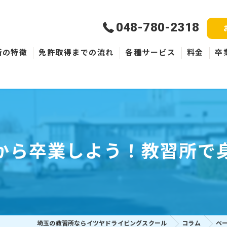
048-780-2318
所の特徴
免許取得までの流れ
各種サービス
料金
卒
新規取得
免許失効・取消
ペーパードライバー
から卒業しよう！教習所で
埼玉の教習所ならイツヤドライビングスクール
コラム
ペ