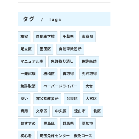
タグ
Tags
格安
自動車学校
千葉県
東京都
足立区
墨田区
自動車教習所
マニュアル車
免許取り消し
免許失効
一発試験
板橋区
再取得
免許取得
免許取消
ペーパードライバー
大宮
安い
非公認教習所
台東区
大宮区
費用
文京区
中央区
流山市
北区
おすすめ
豊島区
群馬県
草加市
初心者
埼玉免許センター 仮免コース