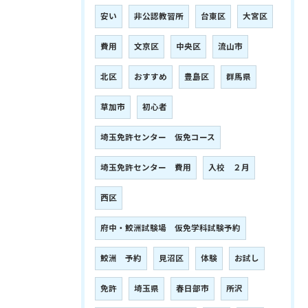
安い
非公認教習所
台東区
大宮区
費用
文京区
中央区
流山市
北区
おすすめ
豊島区
群馬県
草加市
初心者
埼玉免許センター 仮免コース
埼玉免許センター 費用
入校 ２月
西区
府中・鮫洲試験場 仮免学科試験予約
鮫洲 予約
見沼区
体験
お試し
免許
埼玉県
春日部市
所沢