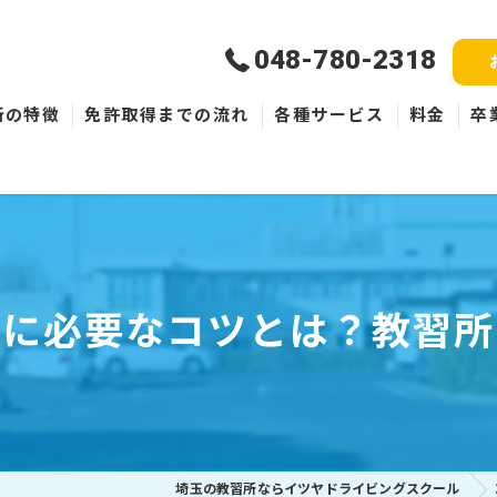
048-780-2318
所の特徴
免許取得までの流れ
各種サービス
料金
卒
新規取得
免許失効・取消
ペーパードライバー
達に必要なコツとは？教習所
埼玉の教習所ならイツヤドライビングスクール