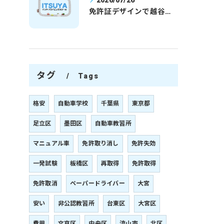
2026/07/26
免許証デザインで越谷市愛を表現する埼玉県さいたま市越谷市の免許取得完全ガイド
タグ
Tags
格安
自動車学校
千葉県
東京都
足立区
墨田区
自動車教習所
マニュアル車
免許取り消し
免許失効
一発試験
板橋区
再取得
免許取得
免許取消
ペーパードライバー
大宮
安い
非公認教習所
台東区
大宮区
費用
文京区
中央区
流山市
北区