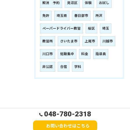
鮫洲 予約
見沼区
体験
お試し
免許
埼玉県
春日部市
所沢
ペーパードライバー教習
桜区
埼玉
教習所
さいたま市
上尾市
川越市
川口市
短期集中
料金
指導員
非公認
合宿
学科
048-780-2318
お問い合わせはこちら