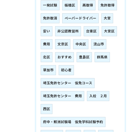
一発試験
板橋区
再取得
免許取得
免許取消
ペーパードライバー
大宮
安い
非公認教習所
台東区
大宮区
費用
文京区
中央区
流山市
北区
おすすめ
豊島区
群馬県
草加市
初心者
埼玉免許センター 仮免コース
埼玉免許センター 費用
入校 ２月
西区
府中・鮫洲試験場 仮免学科試験予約