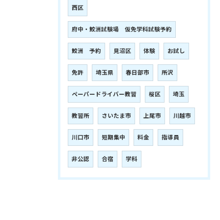
西区
府中・鮫洲試験場 仮免学科試験予約
鮫洲 予約
見沼区
体験
お試し
免許
埼玉県
春日部市
所沢
ペーパードライバー教習
桜区
埼玉
教習所
さいたま市
上尾市
川越市
川口市
短期集中
料金
指導員
非公認
合宿
学科