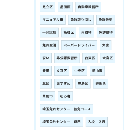
足立区
墨田区
自動車教習所
マニュアル車
免許取り消し
免許失効
一発試験
板橋区
再取得
免許取得
免許取消
ペーパードライバー
大宮
安い
非公認教習所
台東区
大宮区
費用
文京区
中央区
流山市
北区
おすすめ
豊島区
群馬県
草加市
初心者
埼玉免許センター 仮免コース
埼玉免許センター 費用
入校 ２月