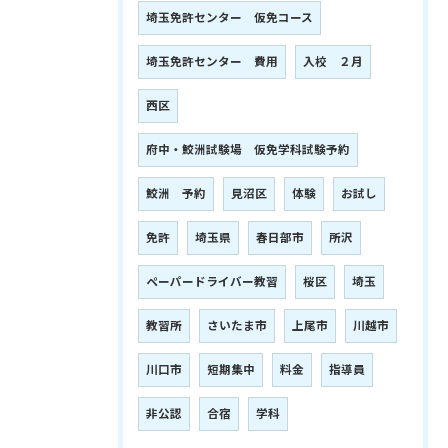
埼玉免許センター 仮免コース
埼玉免許センター 費用
入校 ２月
西区
府中・鮫洲試験場 仮免学科試験予約
鮫洲 予約
見沼区
体験
お試し
免許
埼玉県
春日部市
所沢
ペーパードライバー教習
桜区
埼玉
教習所
さいたま市
上尾市
川越市
川口市
短期集中
料金
指導員
非公認
合宿
学科