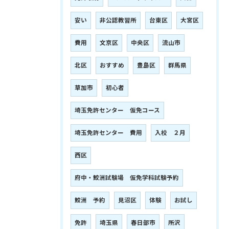
安い
非公認教習所
台東区
大宮区
費用
文京区
中央区
流山市
北区
おすすめ
豊島区
群馬県
草加市
初心者
埼玉免許センター 仮免コース
埼玉免許センター 費用
入校 ２月
西区
府中・鮫洲試験場 仮免学科試験予約
鮫洲 予約
見沼区
体験
お試し
免許
埼玉県
春日部市
所沢