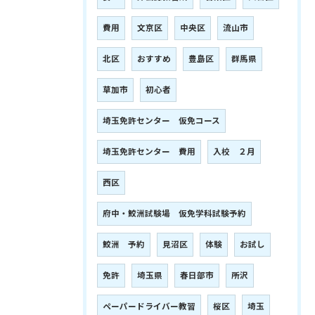
費用
文京区
中央区
流山市
北区
おすすめ
豊島区
群馬県
草加市
初心者
埼玉免許センター 仮免コース
埼玉免許センター 費用
入校 ２月
西区
府中・鮫洲試験場 仮免学科試験予約
鮫洲 予約
見沼区
体験
お試し
免許
埼玉県
春日部市
所沢
ペーパードライバー教習
桜区
埼玉