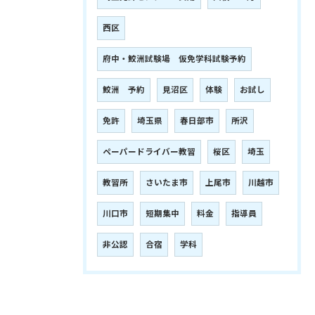
西区
府中・鮫洲試験場 仮免学科試験予約
鮫洲 予約
見沼区
体験
お試し
免許
埼玉県
春日部市
所沢
ペーパードライバー教習
桜区
埼玉
教習所
さいたま市
上尾市
川越市
川口市
短期集中
料金
指導員
非公認
合宿
学科