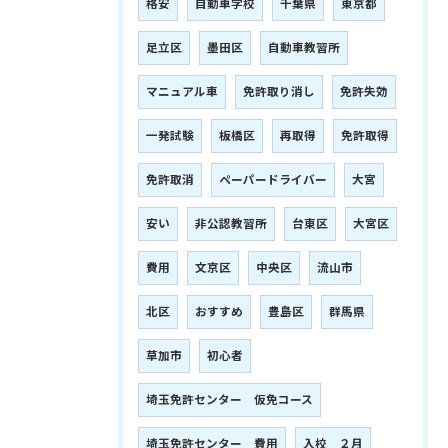
格安
自動車学校
千葉県
東京都
足立区
墨田区
自動車教習所
マニュアル車
免許取り消し
免許失効
一発試験
板橋区
再取得
免許取得
免許取消
ペーパードライバー
大宮
安い
非公認教習所
台東区
大宮区
費用
文京区
中央区
流山市
北区
おすすめ
豊島区
群馬県
草加市
初心者
埼玉免許センター 仮免コース
埼玉免許センター 費用
入校 ２月