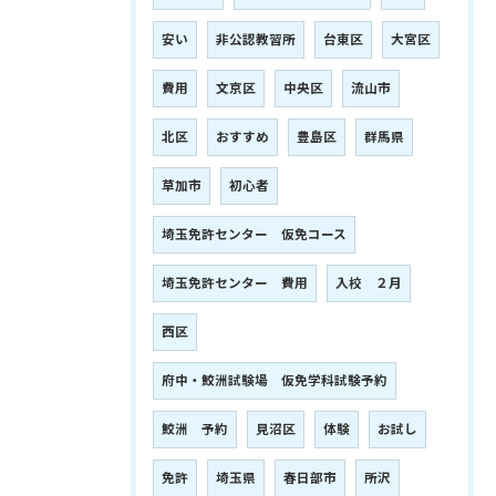
安い
非公認教習所
台東区
大宮区
費用
文京区
中央区
流山市
北区
おすすめ
豊島区
群馬県
草加市
初心者
埼玉免許センター 仮免コース
埼玉免許センター 費用
入校 ２月
西区
府中・鮫洲試験場 仮免学科試験予約
鮫洲 予約
見沼区
体験
お試し
免許
埼玉県
春日部市
所沢