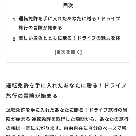
目次
運転免許を手に入れたあなたに贈る！ドライブ
旅行の冒険が始まる
美しい景色とともに走る！ドライブの魅力を体
験しよう
自由自在な旅のスタイル：運転免許がもたらす
特権
道中の発見と出会い：ドライブ旅行の醍醐味
運転免許を手に入れたあなたに贈る！ドライブ
目的地に辿り着く喜びと、運転免許の真の価値
旅行の冒険が始まる
思い出を作る旅を：運転免許で広がる新たな世
界
運転免許を手に入れたあなたに贈る！ドライブ旅行の冒
運転免許を生かした旅行プラン：あなたの次の
険が始まる 運転免許を取得した瞬間から、あなたの旅行
冒険はどこに？
の幅は一気に広がります。自由自在に自分のペースで移