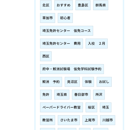
北区
おすすめ
豊島区
群馬県
草加市
初心者
埼玉免許センター 仮免コース
埼玉免許センター 費用
入校 ２月
西区
府中・鮫洲試験場 仮免学科試験予約
鮫洲 予約
見沼区
体験
お試し
免許
埼玉県
春日部市
所沢
ペーパードライバー教習
桜区
埼玉
教習所
さいたま市
上尾市
川越市