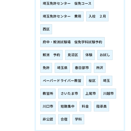
埼玉免許センター 仮免コース
埼玉免許センター 費用
入校 ２月
西区
府中・鮫洲試験場 仮免学科試験予約
鮫洲 予約
見沼区
体験
お試し
免許
埼玉県
春日部市
所沢
ペーパードライバー教習
桜区
埼玉
教習所
さいたま市
上尾市
川越市
川口市
短期集中
料金
指導員
非公認
合宿
学科