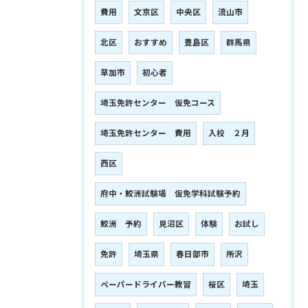
費用
文京区
中央区
流山市
北区
おすすめ
豊島区
群馬県
草加市
初心者
埼玉免許センター 仮免コース
埼玉免許センター 費用
入校 ２月
西区
府中・鮫洲試験場 仮免学科試験予約
鮫洲 予約
見沼区
体験
お試し
免許
埼玉県
春日部市
所沢
ペーパードライバー教習
桜区
埼玉