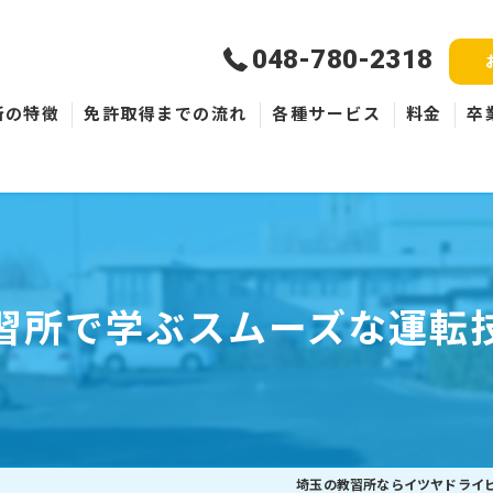
048-780-2318
所の特徴
免許取得までの流れ
各種サービス
料金
卒
新規取得
免許失効・取消
ペーパードライバー
習所で学ぶスムーズな運転
埼玉の教習所ならイツヤドライ