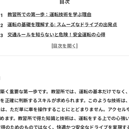
目次
教習所での第一歩：運転技術を学ぶ理由
運転の基礎を理解する: スムーズなドライブの出発点
交通ルールを知らないと危険！安全運転の心得
スムーズな運転技術を磨くための実践的なテクニック
自信を持って運転するためのメンタルトレーニング
快適なドライブライフを実現するための運転技術のまとめ
教習所で学んだことを活かして、さあ、ドライブへ出発！
由
築く重要な第一歩です。教習所では、運転の基本だけでなく
を正確に判断するスキルが求められます。このような技術は
術は、ただ単に車を操作することにとどまりません。アクセル
めます。教習所で得た知識と技術は、運転をする上での心強
取得のためのものではなく、快適かつ安全なドライブを実現す