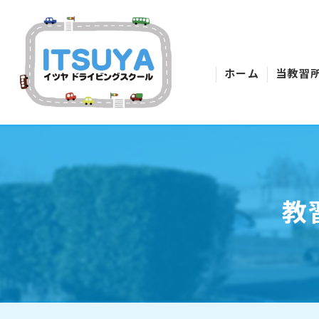
ホーム
当教習
教